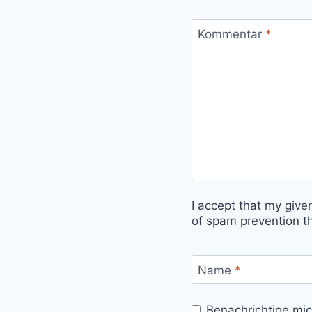
Kommentar
*
I accept that my give
of spam prevention t
Name
*
Benachrichtige mi