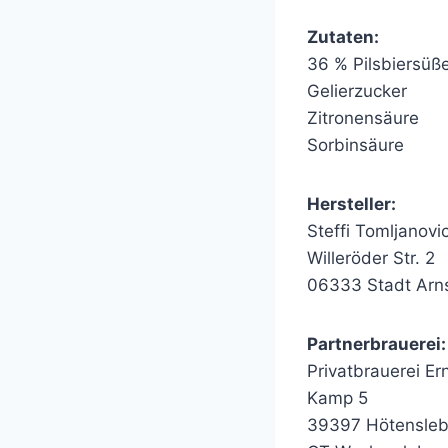
Zutaten:
36 % Pilsbiersüß
Gelierzucker
Zitronensäure
Sorbinsäure
Hersteller:
Steffi Tomljanovi
Willeröder Str. 2
06333 Stadt Arns
Partnerbrauerei:
Privatbrauerei E
Kamp 5
39397 Hötensle