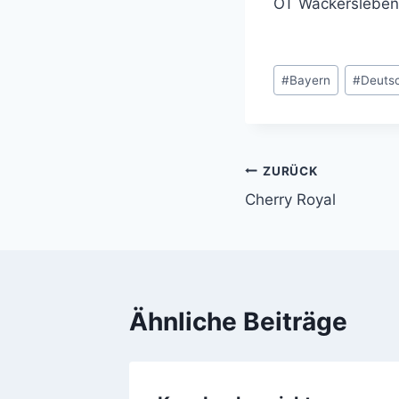
OT Wackersleben
Schlagworte:
#
Bayern
#
Deuts
ZURÜCK
Beitragsnavi
Cherry Royal
Ähnliche Beiträge