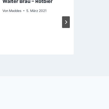
Walter Bräu – Rotbier
Weiher
Alkohol
Von
Maddes
5. März 2021
Von
Madde