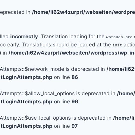
 deprecated in
/home/li62w4zurprl/webseiten/wordpre
alled
incorrectly
. Translation loading for the
wptouch-pro
too early. Translations should be loaded at the
actio
init
) in
/home/li62w4zurprl/webseiten/wordpress/wp-in
n_Attempts::$network_mode is deprecated in
/home/li6
mitLoginAttempts.php
on line
86
_Attempts::$allow_local_options is deprecated in
/home/
mitLoginAttempts.php
on line
96
_Attempts::$use_local_options is deprecated in
/home/l
mitLoginAttempts.php
on line
97