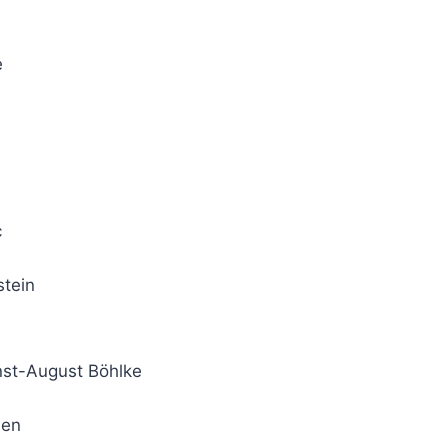
e
c
tein
rnst-August Böhlke
ben