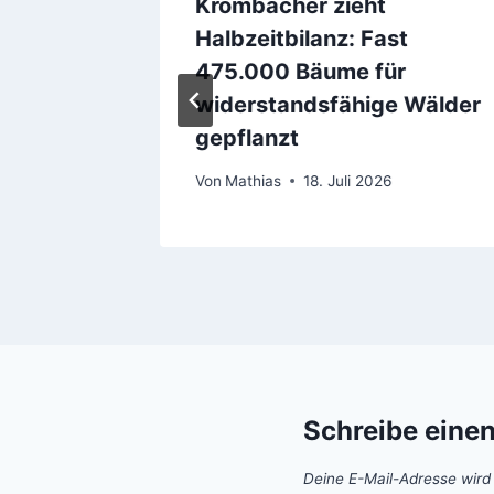
zbier
Krombacher zieht
Halbzeitbilanz: Fast
21
475.000 Bäume für
widerstandsfähige Wälder
gepflanzt
Von
Mathias
18. Juli 2026
Schreibe eine
Deine E-Mail-Adresse wird n