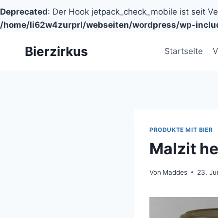
Deprecated
: Der Hook jetpack_check_mobile ist seit V
/home/li62w4zurprl/webseiten/wordpress/wp-inclu
Zum
Bierzirkus
Inhalt
Startseite
V
springen
PRODUKTE MIT BIER
Malzit he
Von
Maddes
23. Ju