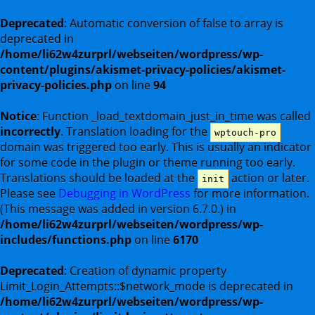
Deprecated
: Automatic conversion of false to array is
deprecated in
/home/li62w4zurprl/webseiten/wordpress/wp-
content/plugins/akismet-privacy-policies/akismet-
privacy-policies.php
on line
94
Notice
: Function _load_textdomain_just_in_time was called
incorrectly
. Translation loading for the
wptouch-pro
domain was triggered too early. This is usually an indicator
for some code in the plugin or theme running too early.
Translations should be loaded at the
action or later.
init
Please see
Debugging in WordPress
for more information.
(This message was added in version 6.7.0.) in
/home/li62w4zurprl/webseiten/wordpress/wp-
includes/functions.php
on line
6170
Deprecated
: Creation of dynamic property
Limit_Login_Attempts::$network_mode is deprecated in
/home/li62w4zurprl/webseiten/wordpress/wp-